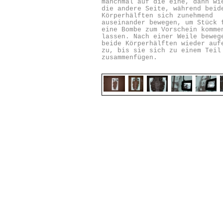
manchmal auf die eine, dann wi
die andere Seite, während beid
Körperhälften sich zunehmend
auseinander bewegen, um Stück 
eine Bombe zum Vorschein komme
lassen.
Nach einer Weile beweg
beide Körperhälften wieder auf
zu, bis sie sich zu einem Teil
zusammenfügen.
Auf den beiden Hälften sind in
Stirnhöhe kleine Monitore ange
in denen Filme über Mutter und
sehen sind.
United I stand
ist eine Arbeit
politische, historische Aspekt
persönlichen verbindet. Ein Sa
man in den USA nach den Anschl
das WTC oft gehört hatte und d
wie ein Ohrwurm nicht aus dem 
ging, war »United we stand«.
Was bedeutet das? Wir stehen v
in patriotischem Zusammenhalt
Für was und für wen ?
Wie kann ich dieses Gemeinscha
nachempfinden?