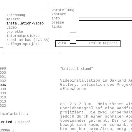
vorstellung
kontakt
zeichnung
info
malerei
presse
installation-video
links
video
projekte
internetprojekte
kunst am bau (JVA SB)
vita Leslie Huppert
Gefängnisprojekte
998
"United I stand"
000
001
Videoinstallation in Oakland A
002
Gallery, anlässlich des Projek
006
»Elsewhere«
008
009
010
013
ca. 2 x 2-3 m.
Mein Körper wi
023
überlebensgroß auf eine Wandfl
projiziert. Die zwei Körperhäl
inzelarbeiten:
jedoch durch einen schmalen Ab
voneinander getrennt.
Der Körp
United I stand"
bewegt sich kaum, er schwankt 
hin und her beim Atmen, neigt 
uddha I