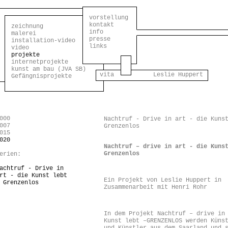
vorstellung
kontakt
zeichnung
info
malerei
presse
installation-video
links
video
projekte
internetprojekte
kunst am bau (JVA SB)
vita Leslie Huppert
Gefängnisprojekte
000
Nachtruf - Drive in art - die Kuns
007
Grenzenlos
015
020
Nachtruf – drive in art - die Kuns
Grenzenlos
erien:
achtruf - Drive in
rt - die Kunst lebt
Ein Projekt von Leslie Huppert in
 Grenzenlos
Zusammenarbeit mit Henri Rohr
In dem Projekt Nachtruf – drive in
Kunst lebt –GRENZENLOS werden Küns