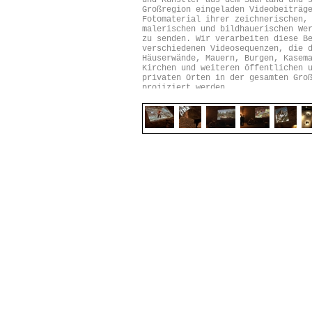
und Künstler aus dem Saarland und 
Großregion eingeladen Videobeiträg
Fotomaterial ihrer zeichnerischen,
malerischen und bildhauerischen We
zu senden. Wir verarbeiten diese B
verschiedenen Videosequenzen, die 
Häuserwände, Mauern, Burgen, Kasem
Kirchen und weiteren öffentlichen 
privaten Orten in der gesamten Gro
projiziert werden.
Konzept:
Das Projekt befasst sich 
wichtigen Aspekten:
In Zeiten der Corona Krise brechen
Ausstellungsmöglichkeiten der Kult
Kunstschaffenden weg, es gibt weni
Ausstellungsmöglichkeiten und die 
brechen weg. Die Kunst verschwinde
öffentlichen Wahrnehmung.
Die zweite wichtige Thematik ist d
Grenzschließungen, die plötzlich w
durch die Corona Pandemie stattfan
hatten gar nicht mehr an die
Innereuropäischen Grenzen gedacht,
existierten scheinbar nicht mehr. 